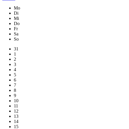
Mo
Di
Mi
Do
Fr
Sa
So
31
1
2
3
4
5
6
7
8
9
10
11
12
13
14
15