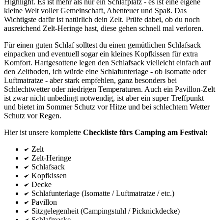
Highlight. Es ist mehr als nur ein Schlafplatz - es ist eine eigene
kleine Welt voller Gemeinschaft, Abenteuer und Spaß. Das
Wichtigste dafür ist natürlich dein Zelt. Prüfe dabei, ob du noch
ausreichend Zelt-Heringe hast, diese gehen schnell mal verloren.
Für einen guten Schlaf solltest du einen gemütlichen Schlafsack
einpacken und eventuell sogar ein kleines Kopfkissen für extra
Komfort. Hartgesottene legen den Schlafsack vielleicht einfach auf
den Zeltboden, ich würde eine Schlafunterlage - ob Isomatte oder
Luftmatratze - aber stark empfehlen, ganz besonders bei
Schlechtwetter oder niedrigen Temperaturen. Auch ein Pavillon-Zelt
ist zwar nicht unbedingt notwendig, ist aber ein super Treffpunkt
und bietet im Sommer Schutz vor Hitze und bei schlechtem Wetter
Schutz vor Regen.
Hier ist unsere komplette
Checkliste fürs Camping am Festival:
Zelt
Zelt-Heringe
Schlafsack
Kopfkissen
Decke
Schlafunterlage (Isomatte / Luftmatratze / etc.)
Pavillon
Sitzgelegenheit (Campingstuhl / Picknickdecke)
Schlafmaske