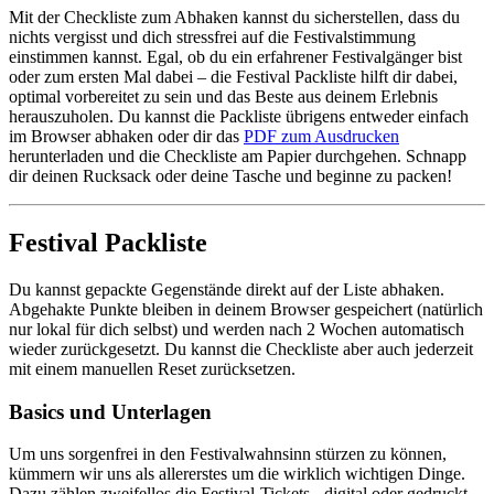
Mit der Checkliste zum Abhaken kannst du sicherstellen, dass du
nichts vergisst und dich stressfrei auf die Festivalstimmung
einstimmen kannst. Egal, ob du ein erfahrener Festivalgänger bist
oder zum ersten Mal dabei – die Festival Packliste hilft dir dabei,
optimal vorbereitet zu sein und das Beste aus deinem Erlebnis
herauszuholen. Du kannst die Packliste übrigens entweder einfach
im Browser abhaken oder dir das
PDF zum Ausdrucken
herunterladen und die Checkliste am Papier durchgehen. Schnapp
dir deinen Rucksack oder deine Tasche und beginne zu packen!
Festival Packliste
Du kannst gepackte Gegenstände direkt auf der Liste abhaken.
Abgehakte Punkte bleiben in deinem Browser gespeichert (natürlich
nur lokal für dich selbst) und werden nach 2 Wochen automatisch
wieder zurückgesetzt. Du kannst die Checkliste aber auch jederzeit
mit einem manuellen Reset zurücksetzen.
Basics und Unterlagen
Um uns sorgenfrei in den Festivalwahnsinn stürzen zu können,
kümmern wir uns als allererstes um die wirklich wichtigen Dinge.
Dazu zählen zweifellos die Festival-Tickets - digital oder gedruckt.