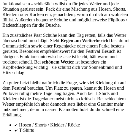
funktional sein - schließlich willst du für jedes Wetter und jede
Situation gerüstet sein. Pack dir eine Mischung aus Hosen, Shorts,
Kleidern oder Röcken ein, je nachdem, worin du dich am wohlsten
fühlst. Außerdem bequeme Schuhe und möglicherweise Flipflops /
Badeschlappen für die Dusche.
Ein zusätzliches Paar Schuhe kann den Tag retten, falls das Wetter
überraschend umschlägt. Steht
Regen am Wetterbericht
bist du mit
Gummistiefeln sowie einer Regenjacke oder einem Parka bestens
gerüstet. Besonders empfehlenswert für den Festival-Besuch ist
übrigens Funktionsunterwäsche - sie ist leicht, hält warm und
trocknet schnell. Bei
schönem Wetter
ist besonders ein
Kopfbedeckung wichtig - sie schützt dich vor Sonnenbrand und
Hitzeschlag.
Zu guter Letzt bleibt natürlich die Frage, wie viel Kleidung du auf
dem Festival brauchst. Um Platz zu sparen, kannst du Hosen und
Pullover ruhig mehre Tage lang tragen. Auch bei T-Shirts und
Kleidern ist die Tragedauer meist nicht so kritisch. Bei schlechtem
Wetter empfehle ich aber dennoch stets lieber eine Garnitur mehr
mitzunehmen, denn in nassen Klamotten holst du dir schnell eine
Erkältung.
Hosen / Shorts / Kleider / Röcke
T-Shirts