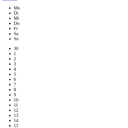
Mo
Di
Mi
Do
Fr
Sa
So
30
1
2
3
4
5
6
7
8
9
10
11
12
13
14
15