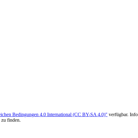
ichen Bedingungen 4.0 International (CC BY-SA 4.0)"
verfügbar. Inf
 zu finden.