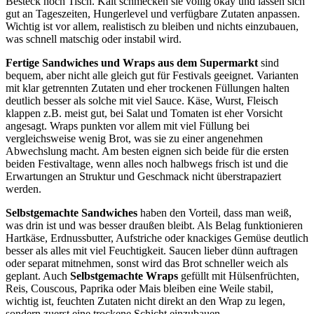
Besteck noch Tisch. Kalt schmecken sie völlig okay und lassen sich
gut an Tageszeiten, Hungerlevel und verfügbare Zutaten anpassen.
Wichtig ist vor allem, realistisch zu bleiben und nichts einzubauen,
was schnell matschig oder instabil wird.
Fertige Sandwiches und Wraps aus dem Supermarkt
sind
bequem, aber nicht alle gleich gut für Festivals geeignet. Varianten
mit klar getrennten Zutaten und eher trockenen Füllungen halten
deutlich besser als solche mit viel Sauce. Käse, Wurst, Fleisch
klappen z.B. meist gut, bei Salat und Tomaten ist eher Vorsicht
angesagt. Wraps punkten vor allem mit viel Füllung bei
vergleichsweise wenig Brot, was sie zu einer angenehmen
Abwechslung macht. Am besten eignen sich beide für die ersten
beiden Festivaltage, wenn alles noch halbwegs frisch ist und die
Erwartungen an Struktur und Geschmack nicht überstrapaziert
werden.
Selbstgemachte Sandwiches
haben den Vorteil, dass man weiß,
was drin ist und was besser draußen bleibt. Als Belag funktionieren
Hartkäse, Erdnussbutter, Aufstriche oder knackiges Gemüse deutlich
besser als alles mit viel Feuchtigkeit. Saucen lieber dünn auftragen
oder separat mitnehmen, sonst wird das Brot schneller weich als
geplant. Auch
Selbstgemachte Wraps
gefüllt mit Hülsenfrüchten,
Reis, Couscous, Paprika oder Mais bleiben eine Weile stabil,
wichtig ist, feuchten Zutaten nicht direkt an den Wrap zu legen,
sondern zuerst eine trockene Schicht einzubauen.