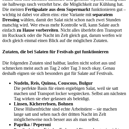
sie halbwegs rasch verzehrt bzw. die Möglichkeit zur Kühlung hat.
Die meisten
Fertigsalate aus dem Supermarkt
funktionieren gut –
wichtig ist dabei vor allem eins: eine Variante mit
separatem
Dressing
wählen, damit der Salat nicht schon nach zwei Stunden
matschig wird. Wer etwas mehr Kontrolle will, kann Salate auch
einfach
zu Hause vorbereiten
. Nicht alles überlebt den Transport
im Rucksack oder die Nacht im Zelt gleich gut, darum werfen wir
doch gleich einmal einen Blick auf die möglichen Zutaten.
Zutaten, die bei Salaten für Festivals gut funktionieren
Die folgenden Zutaten sind haltbar, laufen nicht sofort aus und
schmecken meist auch an Tag 2 oder Tag 3 noch okay. Genau
deshalb eignen sie sich besonders gut für Salate auf Festivals.
Nudeln, Reis, Quinoa, Couscous, Bulgur
Die perfekte Basis für einen ergiebigen Salat, weil sie satt
machen und Transport locker wegstecken. Selbst am nächsten
Tag wirken sie eher gelassen als beleidigt.
Linsen, Kichererbsen, Bohnen
Diese Hülsenfrüchte sind echte Arbeitstiere – sie machen
lange satt und sehen nach der dritten Nacht im Zelt
möglicherweise noch besser aus als man selbst.
Paprika / Peperoni