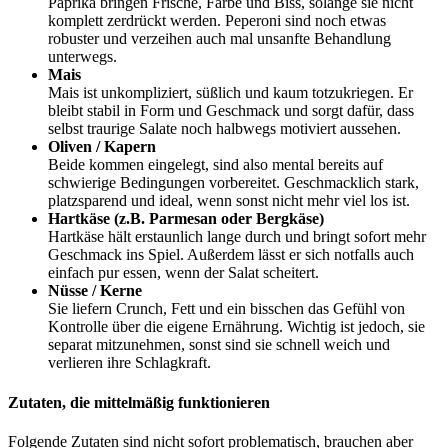
Paprika bringen Frische, Farbe und Biss, solange sie nicht
komplett zerdrückt werden. Peperoni sind noch etwas
robuster und verzeihen auch mal unsanfte Behandlung
unterwegs.
Mais
Mais ist unkompliziert, süßlich und kaum totzukriegen. Er
bleibt stabil in Form und Geschmack und sorgt dafür, dass
selbst traurige Salate noch halbwegs motiviert aussehen.
Oliven / Kapern
Beide kommen eingelegt, sind also mental bereits auf
schwierige Bedingungen vorbereitet. Geschmacklich stark,
platzsparend und ideal, wenn sonst nicht mehr viel los ist.
Hartkäse (z.B. Parmesan oder Bergkäse)
Hartkäse hält erstaunlich lange durch und bringt sofort mehr
Geschmack ins Spiel. Außerdem lässt er sich notfalls auch
einfach pur essen, wenn der Salat scheitert.
Nüsse / Kerne
Sie liefern Crunch, Fett und ein bisschen das Gefühl von
Kontrolle über die eigene Ernährung. Wichtig ist jedoch, sie
separat mitzunehmen, sonst sind sie schnell weich und
verlieren ihre Schlagkraft.
Zutaten, die mittelmäßig funktionieren
Folgende Zutaten sind nicht sofort problematisch, brauchen aber