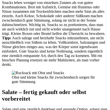
Snacks leben weniger von einzelnen Zutaten als von guten
Kombinationen. Brot mit Aufstrich, Gemüse mit Hummus oder
Nüsse zusammen mit Trockenfrüchten machen mehr Sinn als alles
einzeln. Auch Kekse, Schokolade oder anderer Süßkram machen
zwischendurch gute Stimmung, solang sie nicht in der Sonne
dahinschmelzen. Wichtig ist, Snacks so zu portionieren, dass man
sie auch wirklich isst und nicht wieder unangetastet nach Hause
trägt. Kleine Boxen oder Beutel helfen die Übersicht zu bewahren.
Tipp:
Auch salzige und herzhafte Snacks mitzunehmen, um nicht
ausschließlich von Süßem zu leben. Vollkornbrot, Salzstangen und
Nüsse gleichen einiges aus, was der Körper sonst irgendwann
einfordert. Gute Snacks sind keine Notlösung, sondern eigentlich
eine ziemlich entspannte Art, durch den Tag zu kommen. Mit ein
bisschen Planung ersetzen sie mehr Mahlzeiten, als man vorher
denkt.
Obst und kleine Snacks für zwischendurch sorgen für
gute Stimmung
Salate – fertig gekauft oder selbst
vorbereitet
Salate sind eine ziemlich dankbare und gesunde Option, solang man