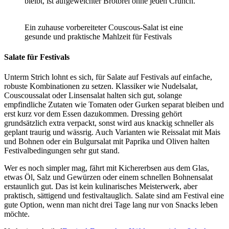
bleibt, ist aufgeweichter Brotbrei ohne jeden Crunch.
Ein zuhause vorbereiteter Couscous-Salat ist eine
gesunde und praktische Mahlzeit für Festivals
Salate für Festivals
Unterm Strich lohnt es sich, für Salate auf Festivals auf einfache,
robuste Kombinationen zu setzen. Klassiker wie Nudelsalat,
Couscoussalat oder Linsensalat halten sich gut, solange
empfindliche Zutaten wie Tomaten oder Gurken separat bleiben und
erst kurz vor dem Essen dazukommen. Dressing gehört
grundsätzlich extra verpackt, sonst wird aus knackig schneller als
geplant traurig und wässrig. Auch Varianten wie Reissalat mit Mais
und Bohnen oder ein Bulgursalat mit Paprika und Oliven halten
Festivalbedingungen sehr gut stand.
Wer es noch simpler mag, fährt mit Kichererbsen aus dem Glas,
etwas Öl, Salz und Gewürzen oder einem schnellen Bohnensalat
erstaunlich gut. Das ist kein kulinarisches Meisterwerk, aber
praktisch, sättigend und festivaltauglich. Salate sind am Festival eine
gute Option, wenn man nicht drei Tage lang nur von Snacks leben
möchte.