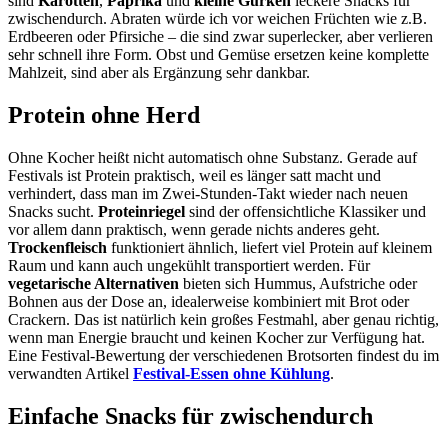
sind
Karotten
,
Paprika
und
kleine Gurken
leckere Snacks für
zwischendurch. Abraten würde ich vor weichen Früchten wie z.B.
Erdbeeren oder Pfirsiche – die sind zwar superlecker, aber verlieren
sehr schnell ihre Form. Obst und Gemüse ersetzen keine komplette
Mahlzeit, sind aber als Ergänzung sehr dankbar.
Protein ohne Herd
Ohne Kocher heißt nicht automatisch ohne Substanz. Gerade auf
Festivals ist Protein praktisch, weil es länger satt macht und
verhindert, dass man im Zwei-Stunden-Takt wieder nach neuen
Snacks sucht.
Proteinriegel
sind der offensichtliche Klassiker und
vor allem dann praktisch, wenn gerade nichts anderes geht.
Trockenfleisch
funktioniert ähnlich, liefert viel Protein auf kleinem
Raum und kann auch ungekühlt transportiert werden. Für
vegetarische Alternativen
bieten sich Hummus, Aufstriche oder
Bohnen aus der Dose an, idealerweise kombiniert mit Brot oder
Crackern. Das ist natürlich kein großes Festmahl, aber genau richtig,
wenn man Energie braucht und keinen Kocher zur Verfügung hat.
Eine Festival-Bewertung der verschiedenen Brotsorten findest du im
verwandten Artikel
Festival-Essen ohne Kühlung
.
Einfache Snacks für zwischendurch