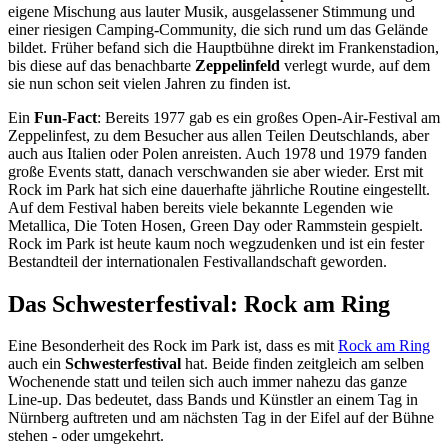
eigene Mischung aus lauter Musik, ausgelassener Stimmung und
einer riesigen Camping-Community, die sich rund um das Gelände
bildet. Früher befand sich die Hauptbühne direkt im Frankenstadion,
bis diese auf das benachbarte
Zeppelinfeld
verlegt wurde, auf dem
sie nun schon seit vielen Jahren zu finden ist.
Ein
Fun-Fact
: Bereits 1977 gab es ein großes Open-Air-Festival am
Zeppelinfest, zu dem Besucher aus allen Teilen Deutschlands, aber
auch aus Italien oder Polen anreisten. Auch 1978 und 1979 fanden
große Events statt, danach verschwanden sie aber wieder. Erst mit
Rock im Park hat sich eine dauerhafte jährliche Routine eingestellt.
Auf dem Festival haben bereits viele bekannte Legenden wie
Metallica, Die Toten Hosen, Green Day oder Rammstein gespielt.
Rock im Park ist heute kaum noch wegzudenken und ist ein fester
Bestandteil der internationalen Festivallandschaft geworden.
Das Schwesterfestival: Rock am Ring
Eine Besonderheit des Rock im Park ist, dass es mit
Rock am Ring
auch ein
Schwesterfestival
hat. Beide finden zeitgleich am selben
Wochenende statt und teilen sich auch immer nahezu das ganze
Line-up. Das bedeutet, dass Bands und Künstler an einem Tag in
Nürnberg auftreten und am nächsten Tag in der Eifel auf der Bühne
stehen - oder umgekehrt.