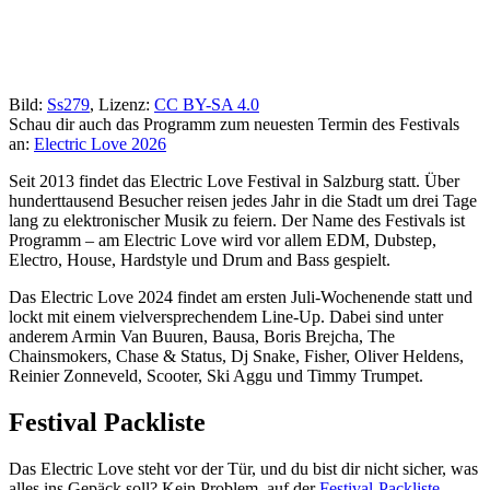
Bild:
Ss279
, Lizenz:
CC BY-SA 4.0
Schau dir auch das Programm zum neuesten Termin des Festivals
an:
Electric Love 2026
Seit 2013 findet das Electric Love Festival in Salzburg statt. Über
hunderttausend Besucher reisen jedes Jahr in die Stadt um drei Tage
lang zu elektronischer Musik zu feiern. Der Name des Festivals ist
Programm – am Electric Love wird vor allem EDM, Dubstep,
Electro, House, Hardstyle und Drum and Bass gespielt.
Das Electric Love 2024 findet am ersten Juli-Wochenende statt und
lockt mit einem vielversprechendem Line-Up. Dabei sind unter
anderem Armin Van Buuren, Bausa, Boris Brejcha, The
Chainsmokers, Chase & Status, Dj Snake, Fisher, Oliver Heldens,
Reinier Zonneveld, Scooter, Ski Aggu und Timmy Trumpet.
Festival Packliste
Das Electric Love steht vor der Tür, und du bist dir nicht sicher, was
alles ins Gepäck soll? Kein Problem, auf der
Festival-Packliste