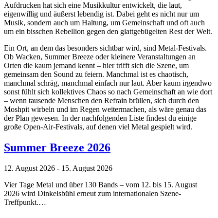
Aufdrucken hat sich eine Musikkultur entwickelt, die laut,
eigenwillig und äußerst lebendig ist. Dabei geht es nicht nur um
Musik, sondern auch um Haltung, um Gemeinschaft und oft auch
um ein bisschen Rebellion gegen den glattgebügelten Rest der Welt.
Ein Ort, an dem das besonders sichtbar wird, sind Metal-Festivals.
Ob Wacken, Summer Breeze oder kleinere Veranstaltungen an
Orten die kaum jemand kennt – hier trifft sich die Szene, um
gemeinsam den Sound zu feiern. Manchmal ist es chaotisch,
manchmal schräg, manchmal einfach nur laut. Aber kaum irgendwo
sonst fühlt sich kollektives Chaos so nach Gemeinschaft an wie dort
– wenn tausende Menschen den Refrain brüllen, sich durch den
Moshpit wirbeln und im Regen weitermachen, als wäre genau das
der Plan gewesen. In der nachfolgenden Liste findest du einige
große Open-Air-Festivals, auf denen viel Metal gespielt wird.
Summer Breeze 2026
12. August 2026 - 15. August 2026
Vier Tage Metal und über 130 Bands – vom 12. bis 15. August
2026 wird Dinkelsbühl erneut zum internationalen Szene-
Treffpunkt.…